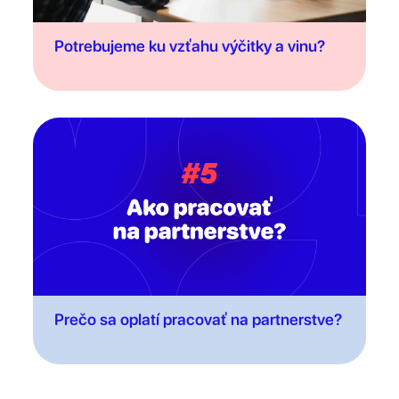
Potrebujeme ku vzťahu výčitky a vinu?
Prečo sa oplatí pracovať na partnerstve?