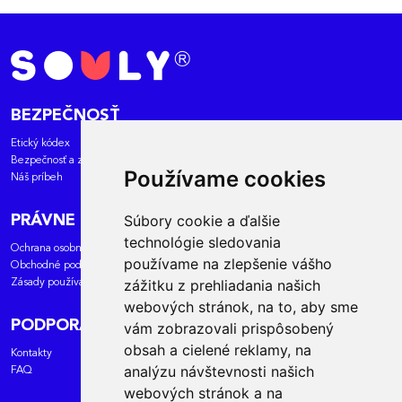
BEZPEČNOSŤ
Etický kódex
Bezpečnosť a zásady
Používame cookies
Náš príbeh
Súbory cookie a ďalšie
PRÁVNE DOKUMENTY
technológie sledovania
Ochrana osobných údajov
používame na zlepšenie vášho
Obchodné podmienky
zážitku z prehliadania našich
Zásady používania súborov cookies
webových stránok, na to, aby sme
PODPORA
vám zobrazovali prispôsobený
obsah a cielené reklamy, na
Kontakty
analýzu návštevnosti našich
FAQ
webových stránok a na