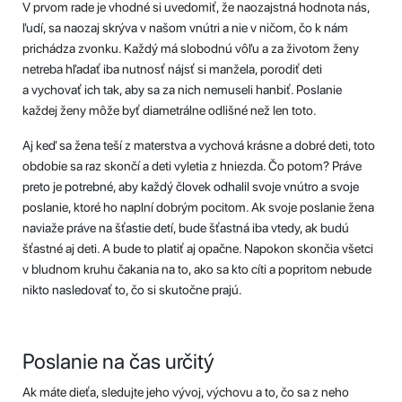
V prvom rade je vhodné si uvedomiť, že naozajstná hodnota nás,
ľudí, sa naozaj skrýva v našom vnútri a nie v ničom, čo k nám
prichádza zvonku. Každý má slobodnú vôľu a za životom ženy
netreba hľadať iba nutnosť nájsť si manžela, porodiť deti
a vychovať ich tak, aby sa za nich nemuseli hanbiť. Poslanie
každej ženy môže byť diametrálne odlišné než len toto.
Aj keď sa žena teší z materstva a vychová krásne a dobré deti, toto
obdobie sa raz skončí a deti vyletia z hniezda. Čo potom? Práve
preto je potrebné, aby každý človek odhalil svoje vnútro a svoje
poslanie, ktoré ho naplní dobrým pocitom. Ak svoje poslanie žena
naviaže práve na šťastie detí, bude šťastná iba vtedy, ak budú
šťastné aj deti. A bude to platiť aj opačne. Napokon skončia všetci
v bludnom kruhu čakania na to, ako sa kto cíti a popritom nebude
nikto nasledovať to, čo si skutočne prajú.
Poslanie na čas určitý
Ak máte dieťa, sledujte jeho vývoj, výchovu a to, čo sa z neho