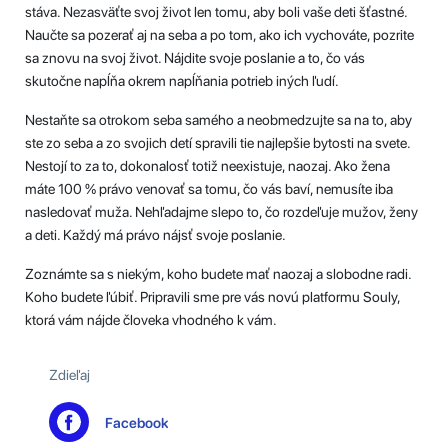
stáva. Nezasväťte svoj život len tomu, aby boli vaše deti šťastné.
Naučte sa pozerať aj na seba a po tom, ako ich vychováte, pozrite
sa znovu na svoj život. Nájdite svoje poslanie a to, čo vás
skutočne napĺňa okrem napĺňania potrieb iných ľudí.
Nestaňte sa otrokom seba samého a neobmedzujte sa na to, aby
ste zo seba a zo svojich detí spravili tie najlepšie bytosti na svete.
Nestojí to za to, dokonalosť totiž neexistuje, naozaj. Ako žena
máte 100 % právo venovať sa tomu, čo vás baví, nemusíte iba
nasledovať muža. Nehľadajme slepo to, čo rozdeľuje mužov, ženy
a deti. Každý má právo nájsť svoje poslanie.
Zoznámte sa s niekým, koho budete mať naozaj a slobodne radi.
Koho budete ľúbiť. Pripravili sme pre vás novú platformu Souly,
ktorá vám nájde človeka vhodného k vám.
Zdieľaj
Facebook