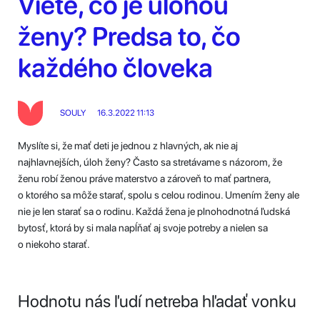
Viete, čo je úlohou
ženy? Predsa to, čo
každého človeka
SOULY
16.3.2022 11:13
Myslíte si, že mať deti je jednou z hlavných, ak nie aj
najhlavnejších, úloh ženy? Často sa stretávame s názorom, že
ženu robí ženou práve materstvo a zároveň to mať partnera,
o ktorého sa môže starať, spolu s celou rodinou. Umením ženy ale
nie je len starať sa o rodinu. Každá žena je plnohodnotná ľudská
bytosť, ktorá by si mala napĺňať aj svoje potreby a nielen sa
o niekoho starať.
Hodnotu nás ľudí netreba hľadať vonku