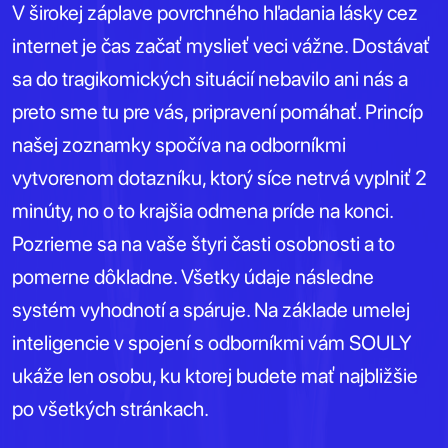
V širokej záplave povrchného hľadania lásky cez
internet je čas začať myslieť veci vážne. Dostávať
sa do tragikomických situácií nebavilo ani nás a
preto sme tu pre vás, pripravení pomáhať. Princíp
našej zoznamky spočíva na odborníkmi
vytvorenom dotazníku, ktorý síce netrvá vyplniť 2
minúty, no o to krajšia odmena príde na konci.
Pozrieme sa na vaše štyri časti osobnosti a to
pomerne dôkladne. Všetky údaje následne
systém vyhodnotí a spáruje. Na základe umelej
inteligencie v spojení s odborníkmi vám SOULY
ukáže len osobu, ku ktorej budete mať najbližšie
po všetkých stránkach.