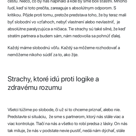
cestu. Niečo, čo by nás napĺňalo a kde by sme boli šťastní. Mnoho
ľudí, keď si toto prečíta, zareaguje s absolútnym odporom. S
kritikou. Pôjde proti tomu, pretože predstava toho, že by teraz mali
byť slobodní vo vzťahoch, nebyť vlastnení alebo nevlastniť, je
absolútne paralyzujúca a ničiaca. Tie strachy sú také silné, že keď
stratím partnera a budem sám, nám nedovolia sa pohnúť ďalej.
Každý máme slobodnú vôľu. Každý sa môžeme rozhodovať a
nemôžeme nikoho súdiť za to, ako žije.
Strachy, ktoré idú proti logike a
zdravému rozumu
Všetci túžime po slobode, či už si to chceme priznať, alebo nie.
Predstavte si situáciu, že sme s partnerom, ktorý nás stále viac a
viac kontroluje. Tlačí na nás a všetko to robí predsa z lásky. On nás
tak miluje, že nás v podstate nevie pustiť, nedá nám dýchať, stále