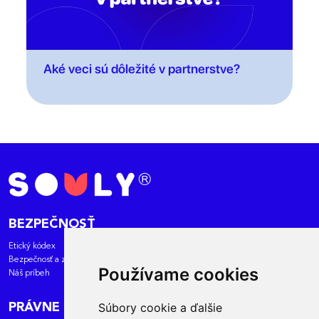
Aké veci sú dôležité v partnerstve?
BEZPEČNOSŤ
Etický kódex
Bezpečnosť a zásady
Používame cookies
Náš príbeh
Súbory cookie a ďalšie
PRÁVNE DOKUMENTY