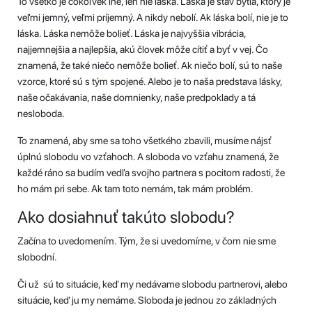
To všetko je čokoľvek iné, len nie láska. Láska je stav bytia, ktorý je
veľmi jemný, veľmi príjemný. A nikdy nebolí. Ak láska bolí, nie je to
láska. Láska nemôže bolieť. Láska je najvyššia vibrácia,
najjemnejšia a najlepšia, akú človek môže cítiť a byť v vej. Čo
znamená, že také niečo nemôže bolieť. Ak niečo bolí, sú to naše
vzorce, ktoré sú s tým spojené. Alebo je to naša predstava lásky,
naše očakávania, naše domnienky, naše predpoklady a tá
nesloboda.
To znamená, aby sme sa toho všetkého zbavili, musíme nájsť
úplnú slobodu vo vzťahoch. A sloboda vo vzťahu znamená, že
každé ráno sa budím vedľa svojho partnera s pocitom radosti, že
ho mám pri sebe. Ak tam toto nemám, tak mám problém.
Ako dosiahnuť takúto slobodu?
Začína to uvedomením. Tým, že si uvedomíme, v čom nie sme
slobodní.
Či už sú to situácie, keď my nedávame slobodu partnerovi, alebo
situácie, keď ju my nemáme. Sloboda je jednou zo základných