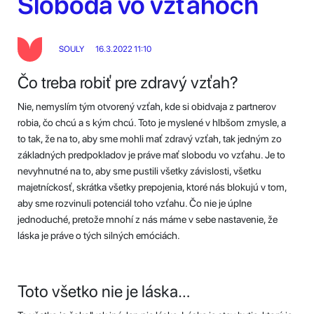
Sloboda vo vzťahoch
SOULY
16.3.2022 11:10
Čo treba robiť pre zdravý vzťah?
Nie, nemyslím tým otvorený vzťah, kde si obidvaja z partnerov
robia, čo chcú a s kým chcú. Toto je myslené v hlbšom zmysle, a
to tak, že na to, aby sme mohli mať zdravý vzťah, tak jedným zo
základných predpokladov je práve mať slobodu vo vzťahu. Je to
nevyhnutné na to, aby sme pustili všetky závislosti, všetku
majetníckosť, skrátka všetky prepojenia, ktoré nás blokujú v tom,
aby sme rozvinuli potenciál toho vzťahu. Čo nie je úplne
jednoduché, pretože mnohí z nás máme v sebe nastavenie, že
láska je práve o tých silných emóciách.
Toto všetko nie je láska…