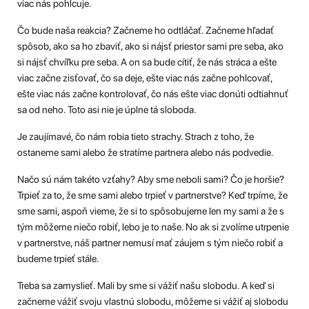
viac nás pohlcuje.
Čo bude naša reakcia? Začneme ho odtláčať. Začneme hľadať
spôsob, ako sa ho zbaviť, ako si nájsť priestor sami pre seba, ako
si nájsť chvíľku pre seba. A on sa bude cítiť, že nás stráca a ešte
viac začne zisťovať, čo sa deje, ešte viac nás začne pohlcovať,
ešte viac nás začne kontrolovať, čo nás ešte viac donúti odtiahnuť
sa od neho. Toto asi nie je úplne tá sloboda.
Je zaujímavé, čo nám robia tieto strachy. Strach z toho, že
ostaneme sami alebo že stratíme partnera alebo nás podvedie.
Načo sú nám takéto vzťahy? Aby sme neboli sami? Čo je horšie?
Trpieť za to, že sme sami alebo trpieť v partnerstve? Keď trpíme, že
sme sami, aspoň vieme, že si to spôsobujeme len my sami a že s
tým môžeme niečo robiť, lebo je to naše. No ak si zvolíme utrpenie
v partnerstve, náš partner nemusí mať záujem s tým niečo robiť a
budeme trpieť stále.
Treba sa zamyslieť. Mali by sme si vážiť našu slobodu. A keď si
začneme vážiť svoju vlastnú slobodu, môžeme si vážiť aj slobodu