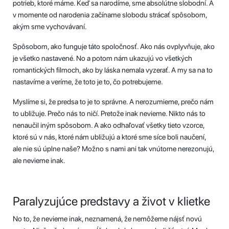
potrieb, ktoré máme. Keď sa narodíme, sme absolútne slobodní. A
v momente od narodenia začíname slobodu strácať spôsobom,
akým sme vychovávaní.
Spôsobom, ako funguje táto spoločnosť. Ako nás ovplyvňuje, ako
je všetko nastavené. No a potom nám ukazujú vo všetkých
romantických filmoch, ako by láska nemala vyzerať. A my sa na to
nastavíme a veríme, že toto je to, čo potrebujeme.
Myslíme si, že predsa to je to správne. A nerozumieme, prečo nám
to ubližuje. Prečo nás to ničí. Pretože inak nevieme. Nikto nás to
nenaučil iným spôsobom. A ako odhaľovať všetky tieto vzorce,
ktoré sú v nás, ktoré nám ubližujú a ktoré sme síce boli naučení,
ale nie sú úplne naše? Možno s nami ani tak vnútorne nerezonujú,
ale nevieme inak.
Paralyzujúce predstavy a život v klietke
No to, že nevieme inak, neznamená, že nemôžeme nájsť novú