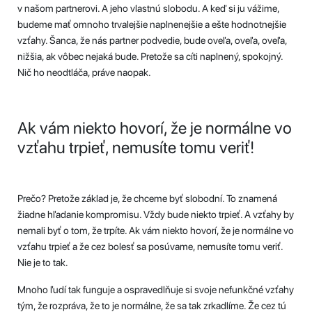
v našom partnerovi. A jeho vlastnú slobodu. A keď si ju vážime,
budeme mať omnoho trvalejšie naplnenejšie a ešte hodnotnejšie
vzťahy. Šanca, že nás partner podvedie, bude oveľa, oveľa, oveľa,
nižšia, ak vôbec nejaká bude. Pretože sa cíti naplnený, spokojný.
Nič ho neodtláča, práve naopak.
Ak vám niekto hovorí, že je normálne vo
vzťahu trpieť, nemusíte tomu veriť!
Prečo? Pretože základ je, že chceme byť slobodní. To znamená
žiadne hľadanie kompromisu. Vždy bude niekto trpieť. A vzťahy by
nemali byť o tom, že trpíte. Ak vám niekto hovorí, že je normálne vo
vzťahu trpieť a že cez bolesť sa posúvame, nemusíte tomu veriť.
Nie je to tak.
Mnoho ľudí tak funguje a ospravedlňuje si svoje nefunkčné vzťahy
tým, že rozpráva, že to je normálne, že sa tak zrkadlíme. Že cez tú